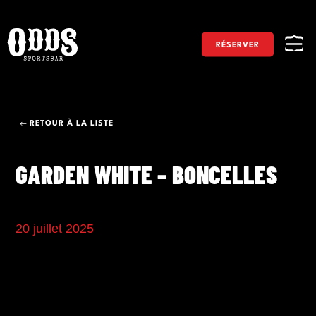
RÉSERVER
RETOUR À LA LISTE
GARDEN WHITE – BONCELLES
20 juillet 2025