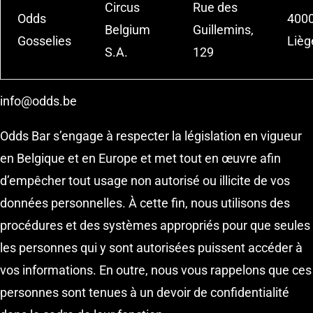
Circus
Rue des
Odds
400
Belgium
Guillemins,
Gosselies
Lièg
S.A.
129
info@odds.be
Odds Bar s’engage à respecter la législation en vigueur
en Belgique et en Europe et met tout en œuvre afin
d’empêcher tout usage non autorisé ou illicite de vos
données personnelles. À cette fin, nous utilisons des
procédures et des systèmes appropriés pour que seules
les personnes qui y sont autorisées puissent accéder à
vos informations. En outre, nous vous rappelons que ces
personnes sont tenues à un devoir de confidentialité