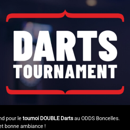
end pour le
tournoi DOUBLE Darts
au ODDS Boncelles.
 et bonne ambiance !