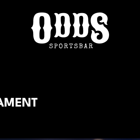
AMENT