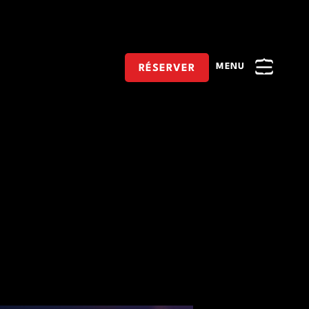
RÉSERVER